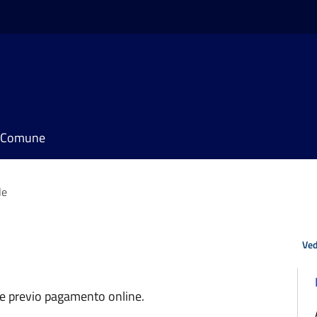
il Comune
le
Ved
 e previo pagamento online.