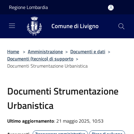
Salta al contenuto principale
Regione Lombardia
Comune di Livigno
Home
>
Amministrazione
>
Documenti e dati
>
Documenti (tecnico) di supporto
>
Documenti Strumentazione Urbanistica
Documenti Strumentazione
Urbanistica
Ultimo aggiornamento
: 21 maggio 2025, 10:53
Trasparenza amministrativa
Piano di sviluppo