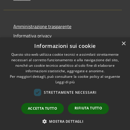
Amministrazione trasparente
Informativa privacy
×
Note legali
Informazioni sui cookie
Dichiarazione di accessibilità
Questo sito web utilizza cookie tecnici e assimilati strettamente
necessari al corretto funzionamento e alla navigazione del sito,
Whistleblowing - segnalazione illeciti
nonché un cookie tecnico analitico al solo fine di elaborare
informazioni statistiche, aggregate e anonime.
Per maggiori dettagli, può consultare la cookie policy al seguente
Leggi di più
RSS
Copyright © 2026 • Comune di
STRETTAMENTE NECESSARI
Accessibilità
Livigno • Powered by
Privacy
Municipium
Accesso
•
RIFIUTA TUTTO
ACCETTA TUTTO
Cookie
redazione
Mappa del sito
MOSTRA DETTAGLI