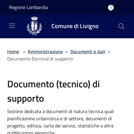
Salta al contenuto principale
Regione Lombardia
Comune di Livigno
Home
>
Amministrazione
>
Documenti e dati
>
Documento (tecnico) di supporto
Documento (tecnico) di
supporto
Sezione dedicata a documenti di natura tecnica quali
pianificazione urbanistica e di settore, documenti di
progetto, edilizia, carta dei servizi, statistiche e altre
pubblicazioni generiche