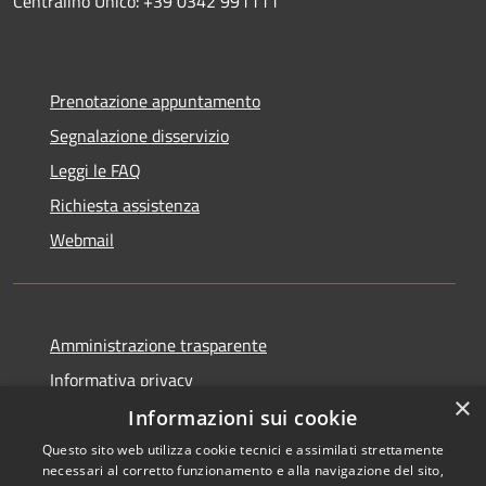
Centralino Unico: +39 0342 991111
Prenotazione appuntamento
Segnalazione disservizio
Leggi le FAQ
Richiesta assistenza
Webmail
Amministrazione trasparente
Informativa privacy
×
Note legali
Informazioni sui cookie
Dichiarazione di accessibilità
Questo sito web utilizza cookie tecnici e assimilati strettamente
necessari al corretto funzionamento e alla navigazione del sito,
Whistleblowing - segnalazione illeciti