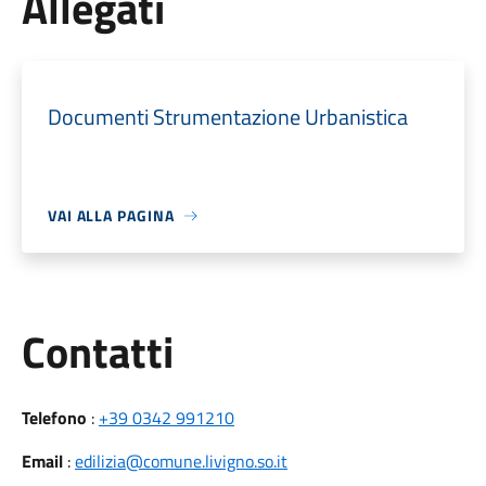
Allegati
Documenti Strumentazione Urbanistica
VAI ALLA PAGINA
Utili
Contatti
Telefono
:
+39 0342 991210
Email
:
edilizia@comune.livigno.so.it