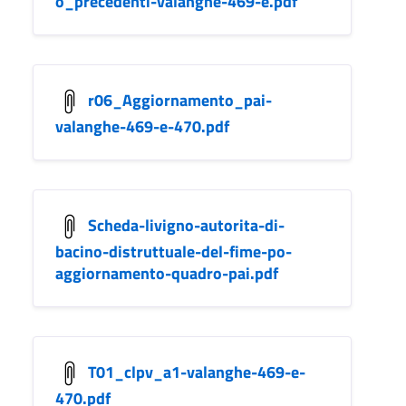
o_precedenti-valanghe-469-e.pdf
r06_Aggiornamento_pai-
valanghe-469-e-470.pdf
Scheda-livigno-autorita-di-
bacino-distruttuale-del-fime-po-
aggiornamento-quadro-pai.pdf
T01_clpv_a1-valanghe-469-e-
470.pdf