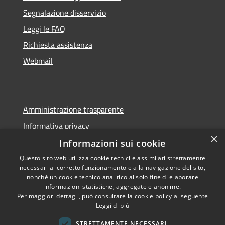
Segnalazione disservizio
Leggi le FAQ
Richiesta assistenza
Webmail
Amministrazione trasparente
Informativa privacy
×
Note legali
Informazioni sui cookie
Dichiarazione di accessibilità
Questo sito web utilizza cookie tecnici e assimilati strettamente
necessari al corretto funzionamento e alla navigazione del sito,
Whistleblowing - segnalazione illeciti
nonché un cookie tecnico analitico al solo fine di elaborare
informazioni statistiche, aggregate e anonime.
Per maggiori dettagli, può consultare la cookie policy al seguente
Leggi di più
RSS
Copyright © 2026 • Comune di
STRETTAMENTE NECESSARI