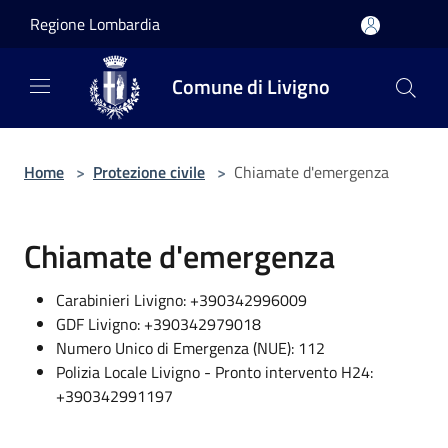
Salta al contenuto principale
Regione Lombardia
Comune di Livigno
Home
>
Protezione civile
>
Chiamate d'emergenza
Chiamate d'emergenza
Carabinieri Livigno: +390342996009
GDF Livigno: +390342979018
Numero Unico di Emergenza (NUE): 112
Polizia Locale Livigno - Pronto intervento H24:
+390342991197