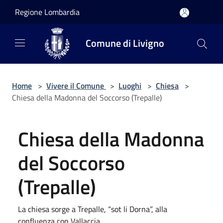
Salta al contenuto principale
Regione Lombardia
Comune di Livigno
Home
>
Vivere il Comune
>
Luoghi
>
Chiesa
>
Chiesa della Madonna del Soccorso (Trepalle)
Chiesa della Madonna
del Soccorso
(Trepalle)
La chiesa sorge a Trepalle, “sot li Dorna”, alla
confluenza con Vallaccia.