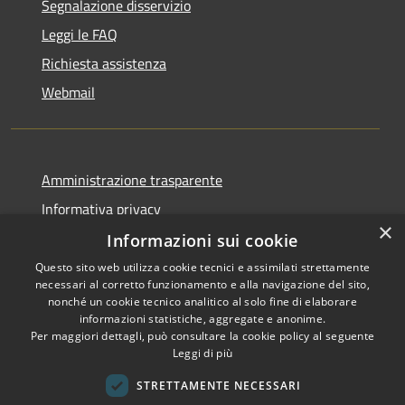
Segnalazione disservizio
Leggi le FAQ
Richiesta assistenza
Webmail
Amministrazione trasparente
Informativa privacy
×
Note legali
Informazioni sui cookie
Dichiarazione di accessibilità
Questo sito web utilizza cookie tecnici e assimilati strettamente
necessari al corretto funzionamento e alla navigazione del sito,
Whistleblowing - segnalazione illeciti
nonché un cookie tecnico analitico al solo fine di elaborare
informazioni statistiche, aggregate e anonime.
Per maggiori dettagli, può consultare la cookie policy al seguente
Leggi di più
RSS
Copyright © 2026 • Comune di
STRETTAMENTE NECESSARI