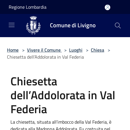
Salta al contenuto principale
Regione Lombardia
Comune di Livigno
Home
>
Vivere il Comune
>
Luoghi
>
Chiesa
>
Chiesetta dell’Addolorata in Val Federia
Chiesetta
dell’Addolorata in Val
Federia
La chiesetta, situata all’imbocco della Val Federia, è
dedicata alla Madonna Addolorata. Fu costruita nel