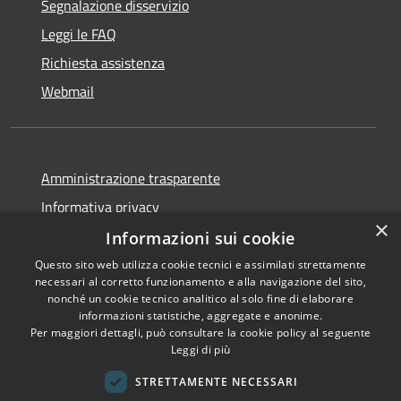
Segnalazione disservizio
Leggi le FAQ
Richiesta assistenza
Webmail
Amministrazione trasparente
Informativa privacy
×
Note legali
Informazioni sui cookie
Dichiarazione di accessibilità
Questo sito web utilizza cookie tecnici e assimilati strettamente
necessari al corretto funzionamento e alla navigazione del sito,
Whistleblowing - segnalazione illeciti
nonché un cookie tecnico analitico al solo fine di elaborare
informazioni statistiche, aggregate e anonime.
Per maggiori dettagli, può consultare la cookie policy al seguente
Leggi di più
RSS
Copyright © 2026 • Comune di
STRETTAMENTE NECESSARI