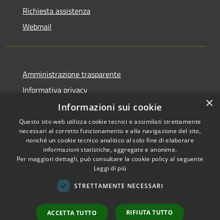
Richiesta assistenza
Webmail
Amministrazione trasparente
Informativa privacy
×
Note legali
Informazioni sui cookie
Dichiarazione di accessibilità
Questo sito web utilizza cookie tecnici e assimilati strettamente
necessari al corretto funzionamento e alla navigazione del sito,
Whistleblowing - segnalazione illeciti
nonché un cookie tecnico analitico al solo fine di elaborare
informazioni statistiche, aggregate e anonime.
Per maggiori dettagli, può consultare la cookie policy al seguente
Leggi di più
RSS
Copyright © 2026 • Comune di
STRETTAMENTE NECESSARI
Accessibilità
Livigno • Powered by
Privacy
Municipium
Accesso
•
RIFIUTA TUTTO
ACCETTA TUTTO