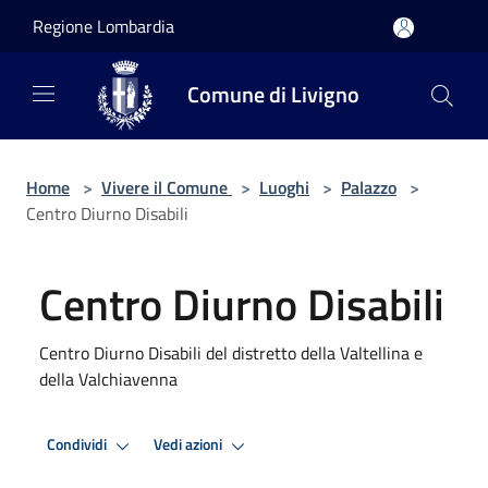
Salta al contenuto principale
Regione Lombardia
Comune di Livigno
Home
>
Vivere il Comune
>
Luoghi
>
Palazzo
>
Centro Diurno Disabili
Centro Diurno Disabili
Centro Diurno Disabili del distretto della Valtellina e
della Valchiavenna
Condividi
Vedi azioni