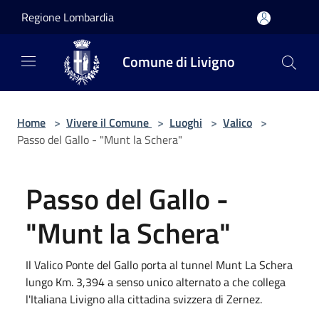
Salta al contenuto principale
Regione Lombardia
Comune di Livigno
Home
>
Vivere il Comune
>
Luoghi
>
Valico
>
Passo del Gallo - "Munt la Schera"
Passo del Gallo -
"Munt la Schera"
Il Valico Ponte del Gallo porta al tunnel Munt La Schera
lungo Km. 3,394 a senso unico alternato a che collega
l'Italiana Livigno alla cittadina svizzera di Zernez.