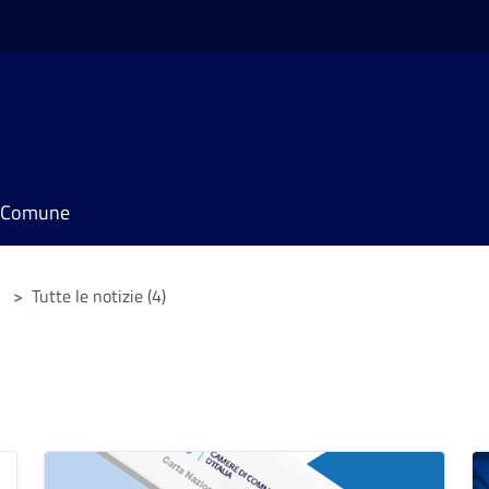
il Comune
>
Tutte le notizie (4)