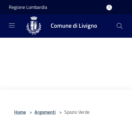
Salta al contenuto principale
Regione Lombardia
Comune di Livigno
Home
>
Argomenti
>
Spazio Verde