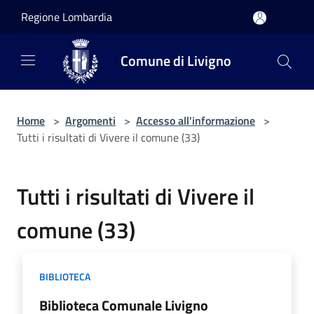
Salta al contenuto principale
Regione Lombardia
Comune di Livigno
Home
>
Argomenti
>
Accesso all'informazione
>
Tutti i risultati di Vivere il comune (33)
Tutti i risultati di Vivere il
comune (33)
BIBLIOTECA
Biblioteca Comunale Livigno