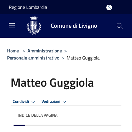
Salta al contenuto principale
Regione Lombardia
Comune di Livigno
Home
>
Amministrazione
>
Personale amministrativo
>
Matteo Guggiola
Matteo Guggiola
Condividi
Vedi azioni
INDICE DELLA PAGINA