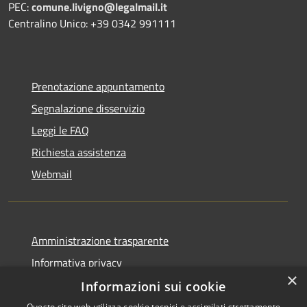
PEC:
comune.livigno@legalmail.it
Centralino Unico: +39 0342 991111
Prenotazione appuntamento
Segnalazione disservizio
Leggi le FAQ
Richiesta assistenza
Webmail
Amministrazione trasparente
Informativa privacy
×
Note legali
Informazioni sui cookie
Dichiarazione di accessibilità
Questo sito web utilizza cookie tecnici e assimilati strettamente