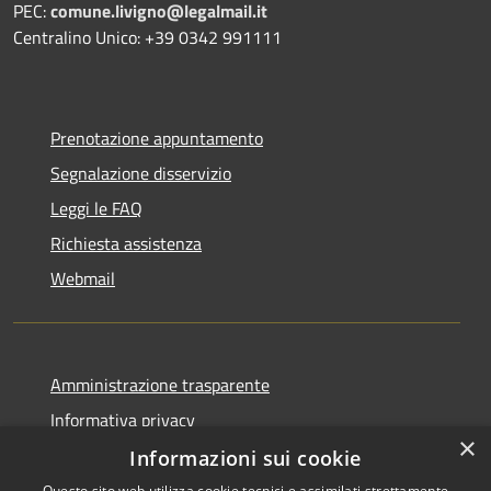
PEC:
comune.livigno@legalmail.it
Centralino Unico: +39 0342 991111
Prenotazione appuntamento
Segnalazione disservizio
Leggi le FAQ
Richiesta assistenza
Webmail
Amministrazione trasparente
Informativa privacy
×
Note legali
Informazioni sui cookie
Dichiarazione di accessibilità
Questo sito web utilizza cookie tecnici e assimilati strettamente