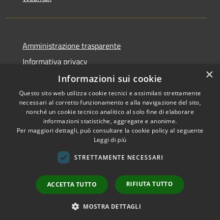
Amministrazione trasparente
Informativa privacy
×
Note legali
Informazioni sui cookie
Dichiarazione di accessibilità
Questo sito web utilizza cookie tecnici e assimilati strettamente
necessari al corretto funzionamento e alla navigazione del sito,
Whistleblowing - segnalazione illeciti
nonché un cookie tecnico analitico al solo fine di elaborare
informazioni statistiche, aggregate e anonime.
Per maggiori dettagli, può consultare la cookie policy al seguente
Leggi di più
RSS
Copyright © 2026 • Comune di
STRETTAMENTE NECESSARI
Accessibilità
Livigno • Powered by
Privacy
Municipium
Accesso
•
RIFIUTA TUTTO
ACCETTA TUTTO
Cookie
redazione
Mappa del sito
MOSTRA DETTAGLI