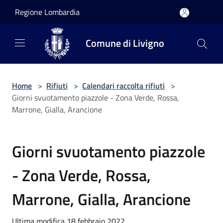
Salta al contenuto principale
Regione Lombardia
Comune di Livigno
Home
>
Rifiuti
>
Calendari raccolta rifiuti
>
Giorni svuotamento piazzole - Zona Verde, Rossa,
Marrone, Gialla, Arancione
Giorni svuotamento piazzole
- Zona Verde, Rossa,
Marrone, Gialla, Arancione
Ultima modifica 18 febbraio 2022