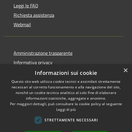
Leggi le FAQ
Richiesta assistenza
Webmail
Amministrazione trasparente
Informativa privacy
×
Note legali
Informazioni sui cookie
Dichiarazione di accessibilità
Questo sito web utilizza cookie tecnici e assimilati strettamente
necessari al corretto funzionamento e alla navigazione del sito,
Whistleblowing - segnalazione illeciti
nonché un cookie tecnico analitico al solo fine di elaborare
informazioni statistiche, aggregate e anonime.
Per maggiori dettagli, può consultare la cookie policy al seguente
Leggi di più
RSS
Copyright © 2026 • Comune di
STRETTAMENTE NECESSARI
Accessibilità
Livigno • Powered by