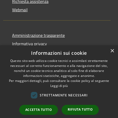
Richiesta assistenza
Webmail
Amministrazione trasparente
Informativa privacy
×
Note legali
Informazioni sui cookie
Dichiarazione di accessibilità
Questo sito web utilizza cookie tecnici e assimilati strettamente
necessari al corretto funzionamento e alla navigazione del sito,
Whistleblowing - segnalazione illeciti
nonché un cookie tecnico analitico al solo fine di elaborare
informazioni statistiche, aggregate e anonime.
Per maggiori dettagli, può consultare la cookie policy al seguente
Leggi di più
RSS
Copyright © 2026 • Comune di
STRETTAMENTE NECESSARI
Accessibilità
Livigno • Powered by
Privacy
Municipium
Accesso
•
RIFIUTA TUTTO
ACCETTA TUTTO
Cookie
redazione