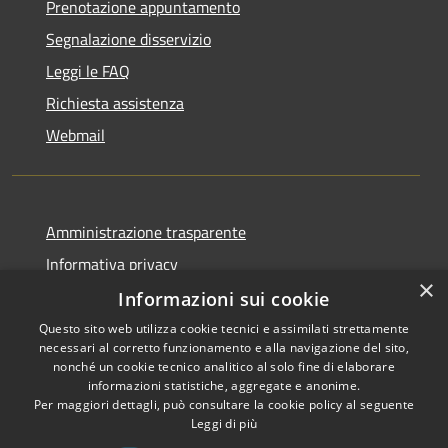
Prenotazione appuntamento
Segnalazione disservizio
Leggi le FAQ
Richiesta assistenza
Webmail
Amministrazione trasparente
Informativa privacy
×
Note legali
Informazioni sui cookie
Dichiarazione di accessibilità
Questo sito web utilizza cookie tecnici e assimilati strettamente
necessari al corretto funzionamento e alla navigazione del sito,
Whistleblowing - segnalazione illeciti
nonché un cookie tecnico analitico al solo fine di elaborare
informazioni statistiche, aggregate e anonime.
Per maggiori dettagli, può consultare la cookie policy al seguente
Leggi di più