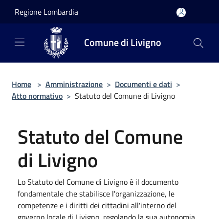
Salta al contenuto principale
Regione Lombardia
Comune di Livigno
Home
>
Amministrazione
>
Documenti e dati
>
Atto normativo
>
Statuto del Comune di Livigno
Statuto del Comune
di Livigno
Lo Statuto del Comune di Livigno è il documento
fondamentale che stabilisce l'organizzazione, le
competenze e i diritti dei cittadini all'interno del
governo locale di Livigno, regolando la sua autonomia