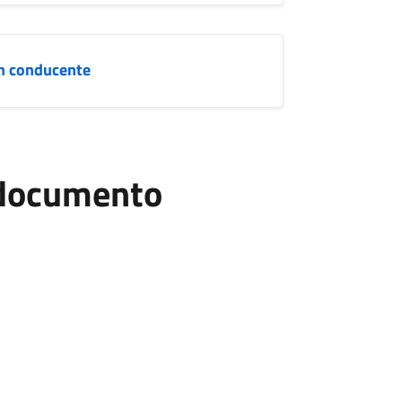
on conducente
l documento