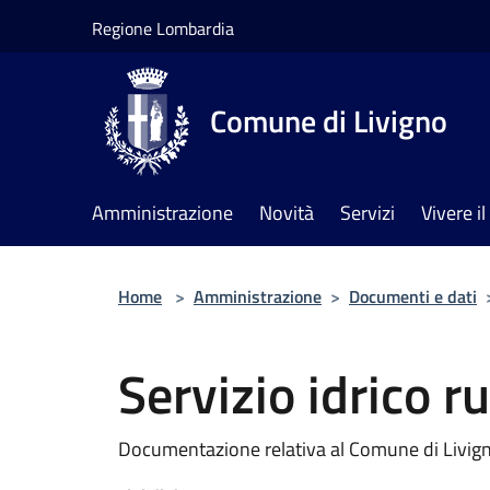
Salta al contenuto principale
Regione Lombardia
Comune di Livigno
Amministrazione
Novità
Servizi
Vivere 
Home
>
Amministrazione
>
Documenti e dati
Servizio idrico r
Documentazione relativa al Comune di Livigno