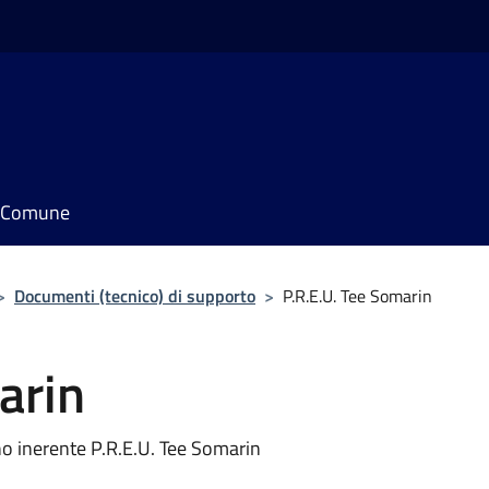
il Comune
>
Documenti (tecnico) di supporto
>
P.R.E.U. Tee Somarin
arin
o inerente P.R.E.U. Tee Somarin