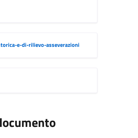
storica-e-di-rilievo-asseverazioni
l documento