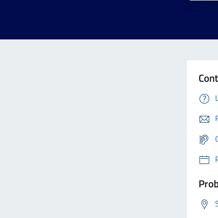
Cont
Prob