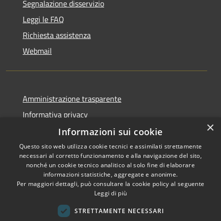
Segnalazione disservizio
Leggi le FAQ
Richiesta assistenza
Webmail
Amministrazione trasparente
Informativa privacy
×
Note legali
Informazioni sui cookie
Dichiarazione di accessibilità
Questo sito web utilizza cookie tecnici e assimilati strettamente
necessari al corretto funzionamento e alla navigazione del sito,
Whistleblowing - segnalazione illeciti
nonché un cookie tecnico analitico al solo fine di elaborare
informazioni statistiche, aggregate e anonime.
Per maggiori dettagli, può consultare la cookie policy al seguente
Leggi di più
RSS
Copyright © 2026 • Comune di
STRETTAMENTE NECESSARI