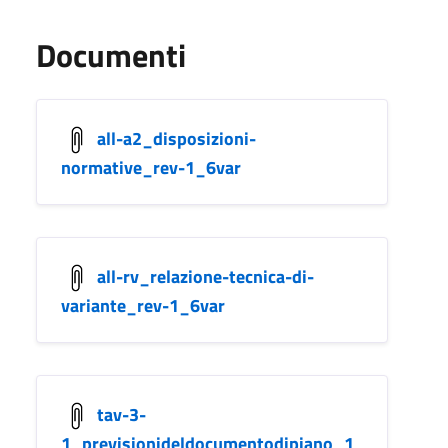
Documenti
all-a2_disposizioni-
normative_rev-1_6var
all-rv_relazione-tecnica-di-
variante_rev-1_6var
tav-3-
1_previsionideldocumentodipiano_1