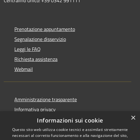
Centralino Unico: +39 0342 991111
Prenotazione appuntamento
Segnalazione disservizio
Leggi le FAQ
Richiesta assistenza
Webmail
Amministrazione trasparente
Informativa privacy
×
Note legali
Informazioni sui cookie
Dichiarazione di accessibilità
Questo sito web utilizza cookie tecnici e assimilati strettamente
necessari al corretto funzionamento e alla navigazione del sito,
Whistleblowing - segnalazione illeciti