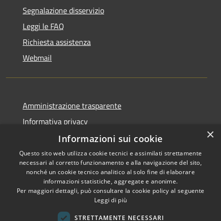
Segnalazione disservizio
Leggi le FAQ
Richiesta assistenza
Webmail
Amministrazione trasparente
Informativa privacy
×
Note legali
Informazioni sui cookie
Dichiarazione di accessibilità
Questo sito web utilizza cookie tecnici e assimilati strettamente
necessari al corretto funzionamento e alla navigazione del sito,
Whistleblowing - segnalazione illeciti
nonché un cookie tecnico analitico al solo fine di elaborare
informazioni statistiche, aggregate e anonime.
Per maggiori dettagli, può consultare la cookie policy al seguente
Leggi di più
RSS
Copyright © 2026 • Comune di
STRETTAMENTE NECESSARI