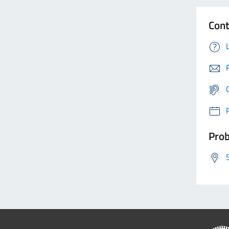
Cont
Prob